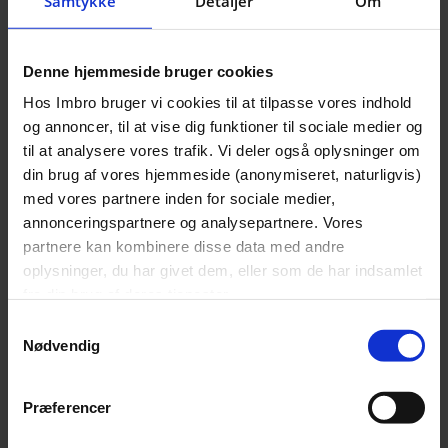
Samtykke
Detaljer
Om
e
m
a
Denne hjemmeside bruger cookies
i
Telefonnummer
*
Hos Imbro bruger vi cookies til at tilpasse vores indhold
l
og annoncer, til at vise dig funktioner til sociale medier og
*
til at analysere vores trafik. Vi deler også oplysninger om
din brug af vores hjemmeside (anonymiseret, naturligvis)
Spørgsmål/kommentar
med vores partnere inden for sociale medier,
annonceringspartnere og analysepartnere. Vores
partnere kan kombinere disse data med andre
oplysninger, du har givet dem, eller som de har indsamlet
fra din brug af deres tjenester.
Samtykkevalg
Nødvendig
Præferencer