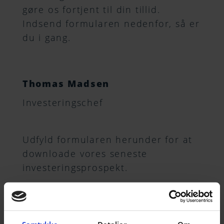
gøre os fortjent til din tillid.
Indsend formularen nedenfor, så er
du i gang.
Thomas Madsen
Investeringschef
Udfyld formularen herunder for at
downloade vores seneste
investeringsprospekt.
Navn
(påkrævet)
*