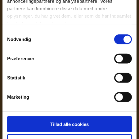
annonceringspartnere og analysepartnere. Vores
hvor meget af din formue du
partnere kan kombinere disse data med andre
ønsker at lægge i investeringen.
oplysninger, du har givet dem, eller som de har indsamlet
fra din brug af deres tjenester.
Går du med tanker om at lægge
dine penge i en solcellepark, bør
Samtykkevalg
Nødvendig
du indtænke den geografiske
placering, parkens størrelse og
Præferencer
hvilken teknologi der anvendes.
Disse faktorer kan nemlig påvirke
investeringen.
Statistik
Lad os hjælpe dig i gang
Marketing
Hos Imbro Zero
vil vi gerne være
2
et forbillede for en grønnere
Tillad alle cookies
fremtid, og derfor retter vi blikket
mod virksomheder, der skaber