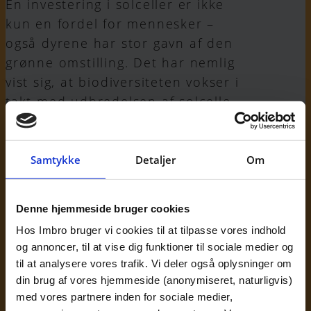
En investering i solceller er ikke
kun en fordel for mennesker –
også dyrene har stor gavn af den
grønne omstilling. Det har nemlig
vist sig, at biodiversiteten vokser i
takt med udbredelsen af solcelle
batteriparker. Området kommer
ikke i kontakt med mennesker,
men får lov til at brede sig af sig
Samtykke
Detaljer
Om
selv.
Denne hjemmeside bruger cookies
Ligesom med andre
investeringsformer vil der altid
Hos Imbro bruger vi cookies til at tilpasse vores indhold
og annoncer, til at vise dig funktioner til sociale medier og
være en række risici forbundet
til at analysere vores trafik. Vi deler også oplysninger om
med solcelle investering. I sidste
din brug af vores hjemmeside (anonymiseret, naturligvis)
ende er det op til dig selv at
med vores partnere inden for sociale medier,
afgøre, hvor risikovillig du er, og