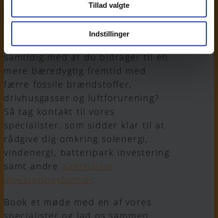
Tillad valgte
værdi for alle interessenter,
herunder samfundet og miljøet.
Indstillinger
Vil du se din investering vokse,
samtidig med at du bidrager til en
mere bæredygtig fremtid med
færre fossile brændstoffer,
drivhusgasser og luftforurening?
Så tag kontakt til vores
specialister, som sidder klar til at
rådgive dig omkring solenergi,
vindenergi, batteripark investering
samt andre
alternative
investeringsformer
.
Book et møde med en af vores
specialister og lad os sammen