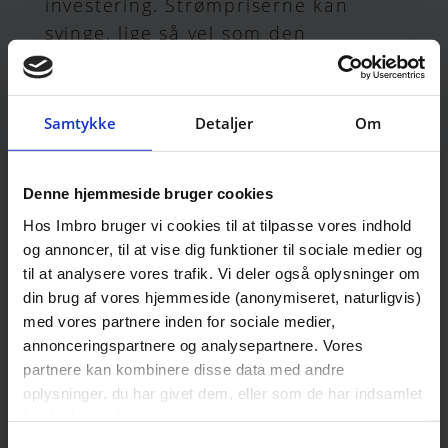
investering. Strømpriserne kan
svinge, lige så vel som den
generelle teknologiske udvikling og
prisen på materialer kan stige og
falde.
Samtykke
Detaljer
Om
Ønsker du at investere i BESS, kan
du føle dig sikker hos Imbro Zero
.
Denne hjemmeside bruger cookies
2
Vi tager hånd om din energi
Hos Imbro bruger vi cookies til at tilpasse vores indhold
investering, og sørger for at den
og annoncer, til at vise dig funktioner til sociale medier og
bidrager til en grønnere fremtid,
til at analysere vores trafik. Vi deler også oplysninger om
din brug af vores hjemmeside (anonymiseret, naturligvis)
samtidig med at du opnår
med vores partnere inden for sociale medier,
økonomisk fordelagtighed.
annonceringspartnere og analysepartnere. Vores
partnere kan kombinere disse data med andre
Her giver investeringen
oplysninger, du har givet dem, eller som de har indsamlet
mening
fra din brug af deres tjenester.
Samtykkevalg