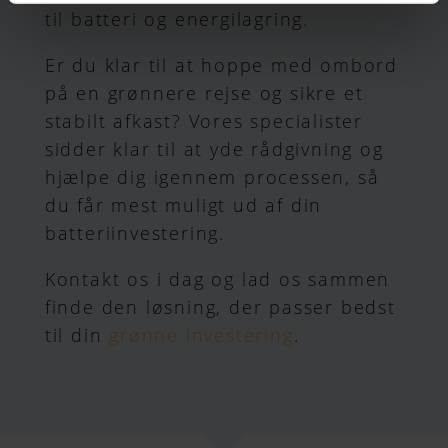
til batteri og energilagring.
Er du klar til at hoppe med ombord
på en grønnere rejse og sikre et
stabilt afkast? Vores specialister
sidder klar til at yde rådgivning og
hjælpe dig igennem processen, så
du får mest muligt ud af din
batteriinvestering.
Kontakt os i dag og lad os sammen
finde den løsning, der passer bedst
til din
grønne investering
.