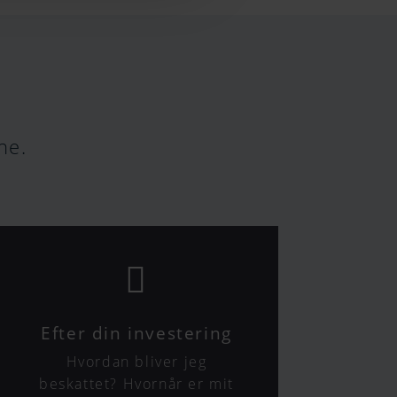
ne.

Efter din investering
Hvordan bliver jeg
beskattet? Hvornår er mit