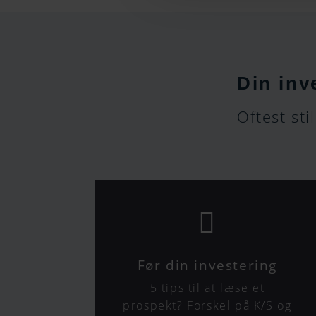
Din inv
Oftest sti

Før din investering
5 tips til at læse et
prospekt? Forskel på K/S og