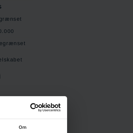
S
grænset
0.000
egrænset
elskabet
j
Om