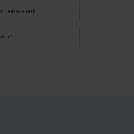
n i selskabet?
oden?