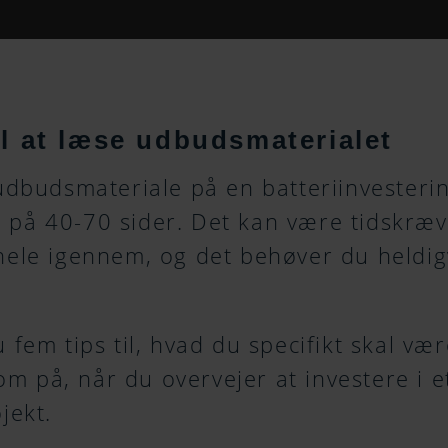
til at læse udbudsmaterialet
 udbudsmateriale på en batteriinvesterin
på 40-70 sider. Det kan være tidskræ
hele igennem, og det behøver du heldigv
 fem tips til, hvad du specifikt skal væ
 på, når du overvejer at investere i e
jekt.