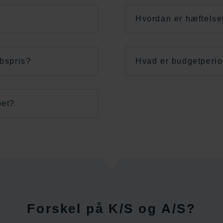
Hvordan er hæftelse
bspris?
Hvad er budgetperi
bet?
Forskel på K/S og A/S?