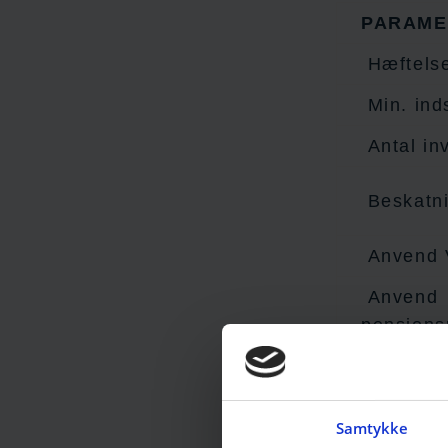
PARAME
Hæftels
Min. ind
Antal in
Beskatn
Anvend 
Anvend
pensions
Anvend p
midler
Samtykke
Anvend