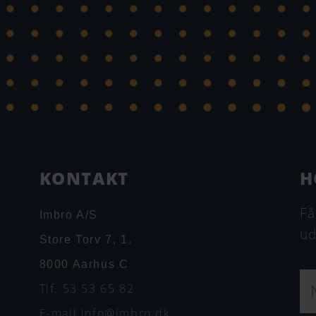
KONTAKT
H
Få
Imbro A/S
ud
Store Torv 7, 1.
8000 Aarhus C
N
Tlf. 53 53 65 82
a
v
E-mail info@imbro.dk