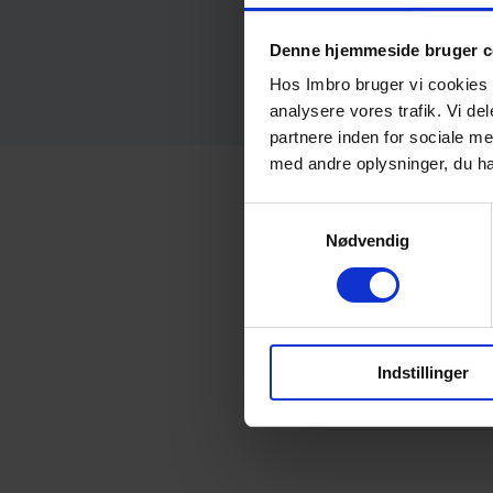
selskabs
Denne hjemmeside bruger c
Hos Imbro bruger vi cookies til
analysere vores trafik. Vi d
partnere inden for sociale m
med andre oplysninger, du har
Samtykkevalg
Nødvendig
Hvorda
1. Udvælg 
2. Unders
Indstillinger
3. Nu er 