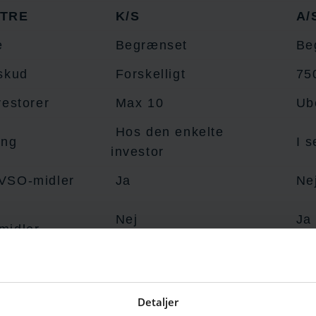
TRE
K/S
A/
e
Begrænset
Be
skud
Forskelligt
75
vestorer
Max 10
Ub
Hos den enkelte
ing
I s
investor
VSO-midler
Ja
Ne
Nej
Ja
midler
rivate
Ja
Ja
Detaljer