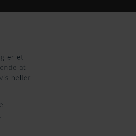
g er et
vende at
is heller
re
t