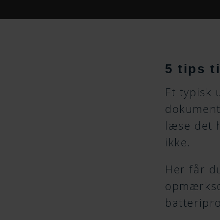
5 tips 
Et typisk
dokument 
læse det 
ikke.
Her får du
opmærksom
batteripro