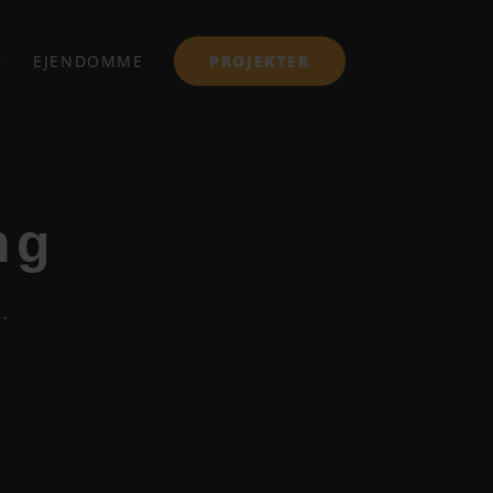
T
EJENDOMME
PROJEKTER
ng
.