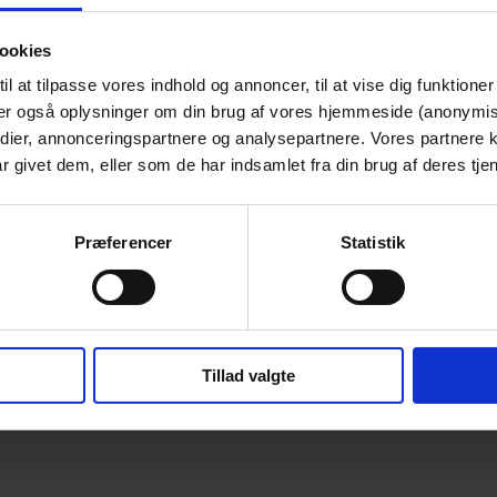
Ja
Ja
midler
ookies
 at tilpasse vores indhold og annoncer, til at vise dig funktioner t
eler også oplysninger om din brug af vores hjemmeside (anonymis
edier, annonceringspartnere og analysepartnere. Vores partnere
 givet dem, eller som de har indsamlet fra din brug af deres tjen
Præferencer
Statistik
n kommer jeg i gang?
det rigtige projekt for dig
kriv tegningsaftale og overfør indskud
Tillad valgte
du i gang