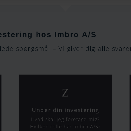
estering hos Imbro A/S
llede spørgsmål – Vi giver dig alle svare
Z
Under din investering
Hvad skal jeg foretage mig?
Hvilken rolle har Imbro A/S?