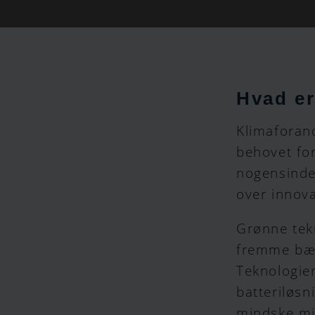
Hvad er
Klimaforand
behovet fo
nogensinde
over innova
Grønne tek
fremme bære
Teknologie
batteriløsn
mindske mi