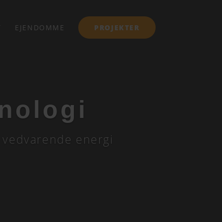
T
EJENDOMME
PROJEKTER
knologi
 i vedvarende energi