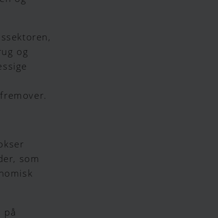
mssektoren,
rug og
æssige
 fremover.
okser
eder, som
onomisk
s på