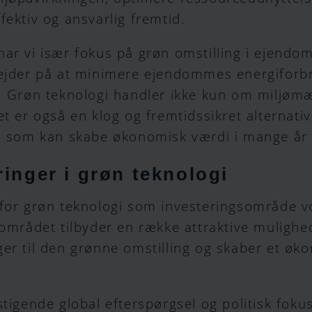
fektiv og ansvarlig fremtid.
ar vi især fokus på grøn omstilling i ejendo
bejder på at minimere ejendommes energiforb
k. Grøn teknologi handler ikke kun om miljøm
et er også en klog og fremtidssikret alternativ
g, som kan skabe økonomisk værdi i mange år
ringer i grøn teknologi
 for grøn teknologi som investeringsområde v
 området tilbyder en række attraktive muligh
er til den grønne omstilling og skaber et øk
stigende global efterspørgsel og politisk foku