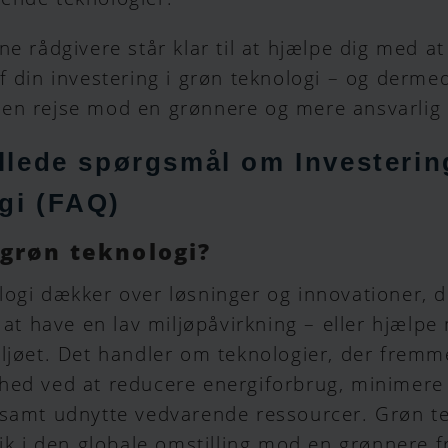
ne rådgivere står klar til at hjælpe dig med a
f din investering i grøn teknologi – og derme
en rejse mod en grønnere og mere ansvarlig 
illede spørgsmål om Investerin
gi (FAQ)
 grøn teknologi?
ogi dækker over løsninger og innovationer, d
l at have en lav miljøpåvirkning – eller hjælpe
ljøet. Det handler om teknologier, der fremm
hed ved at reducere energiforbrug, minimere 
 samt udnytte vedvarende ressourcer. Grøn te
rik i den globale omstilling mod en grønnere f