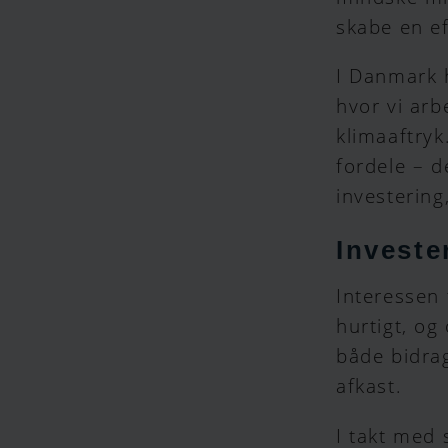
skabe en ef
I Danmark h
hvor vi ar
klimaaftry
fordele – d
investerin
Investe
Interessen
hurtigt, og
både bidrag
afkast.
I takt med 