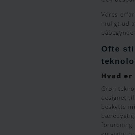
2
Vores erfar
muligt ud a
påbegynde 
Ofte st
teknolo
Hvad er
Grøn teknol
designet ti
beskytte mi
bæredygtig
forurening
en vigtig b