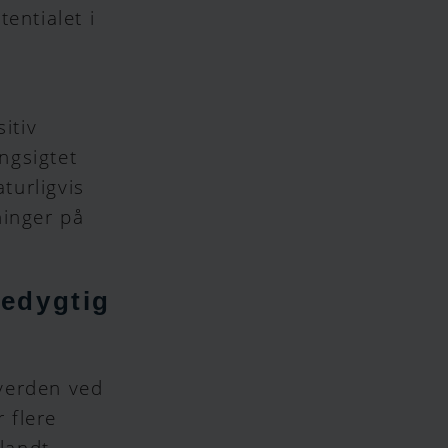
entialet i
itiv
angsigtet
turligvis
ninger på
redygtig
verden ved
r flere
blandt