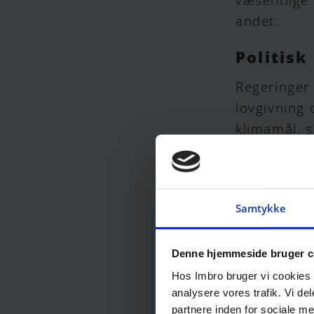
andet:
Politisk
Regeringer 
lovgivning 
klimamål, 
Øget ef
Det politis
Samtykke
stærk og st
det til et 
Denne hjemmeside bruger c
Attrakt
Hos Imbro bruger vi cookies til
analysere vores trafik. Vi d
Der findes
partnere inden for sociale m