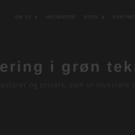
OM OS
INFOMØDER
VIDEN
KONTAK
ering i grøn te
nvestorer og private, som vil investere