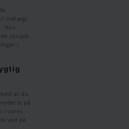
de
il indtægt,
n. Hos
de sociale
inger i
ygtig
 med at du
 nederst på
k i vores
le ved de