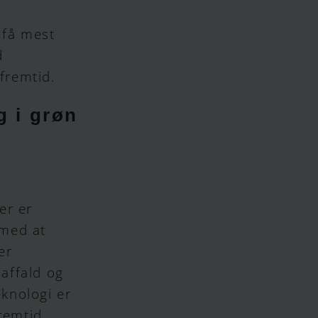
t få mest
d
fremtid.
g i grøn
er er
 med at
er
affald og
knologi er
remtid.