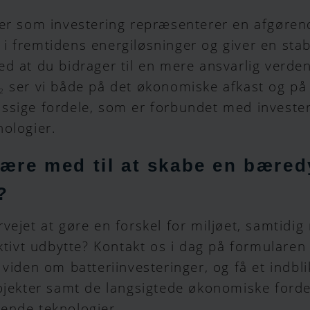
ker som investering repræsenterer en afgøren
 fremtidens energiløsninger og giver en stab
d at du bidrager til en mere ansvarlig verde
ser vi både på det økonomiske afkast og på 
2
ssige fordele, som er forbundet med invester
ologier.
være med til at skabe en bæred
?
vejet at gøre en forskel for miljøet, samtidig
aktivt udbytte? Kontakt os i dag på formularen
 viden om batteriinvesteringer, og få et indbli
ojekter samt de langsigtede økonomiske forde
ende teknologier.