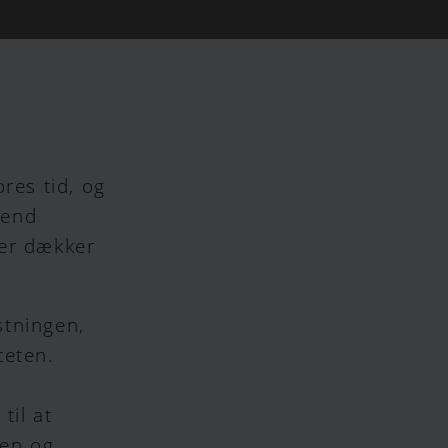
res tid, og
 end
der dækker
stningen,
teten.
til at
sen og