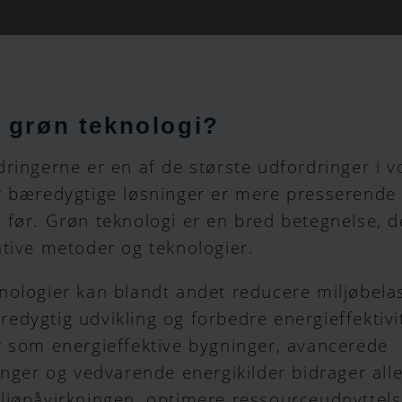
 grøn teknologi?
ringerne er en af de største udfordringer i vo
r bæredygtige løsninger er mere presserende
 før. Grøn teknologi er en bred betegnelse, 
tive metoder og teknologier.
nologier kan blandt andet reducere miljøbela
dygtig udvikling og forbedre energieffektivi
r som energieffektive bygninger, avancerede
inger og vedvarende energikilder bidrager alle 
ljøpåvirkningen, optimere ressourceudnyttel