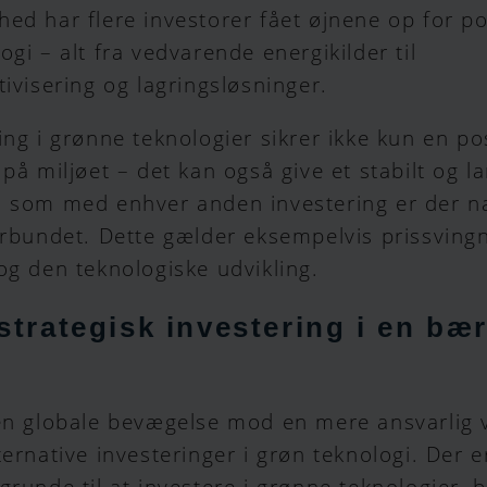
ed har flere investorer fået øjnene op for pot
ogi – alt fra vedvarende energikilder til
tivisering og lagringsløsninger.
ing i grønne teknologier sikrer ikke kun en pos
 på miljøet – det kan også give et stabilt og l
n som med enhver anden investering er der na
orbundet. Dette gælder eksempelvis prissving
og den teknologiske udvikling.
strategisk investering i en bæ
den globale bevægelse mod en mere ansvarlig 
ternative investeringer i grøn teknologi. Der e
grunde til at investere i grønne teknologier, 