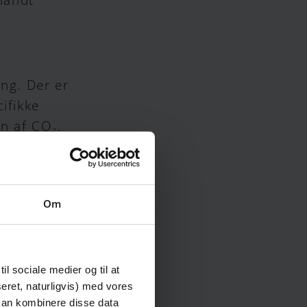
ing. Der er
ifikke
en af CO
.
2
kaber en
Om
vilket gør
de.
il sociale medier og til at
eret, naturligvis) med vores
mulighed for
 kan kombinere disse data