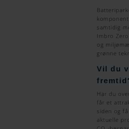
Batteripar
komponent i
samtidig me
Imbro Zero
og miljømæ
grønne tekn
Vil du 
fremtid
Har du over
får et attr
siden og få
aktuelle pr
CO
-bespar