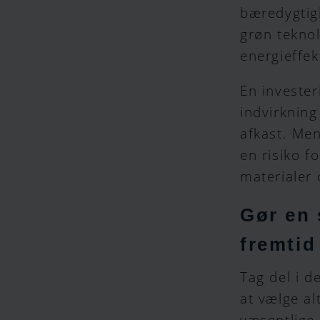
bæredygtigh
grøn teknol
energieffek
En invester
indvirkning
afkast. Me
en risiko f
materialer 
Gør en 
fremtid
Tag del i 
at vælge al
væsentlige 