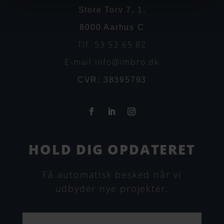
Store Torv 7, 1.
8000 Aarhus C
Tlf. 53 53 65 82
E-mail info@imbro.dk
CVR: 38395793
HOLD DIG OPDATERET
Få automatisk besked når vi
udbyder nye projekter.
N