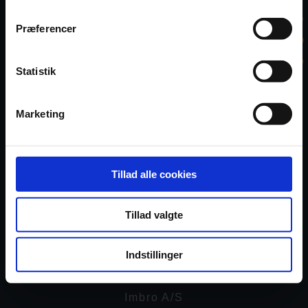
Præferencer
Statistik
INFORMATION
Marketing
Om Imbro
Tillad alle cookies
Privatlivspolitik
Samtykke
Tillad valgte
KONTAKT
Indstillinger
Imbro A/S