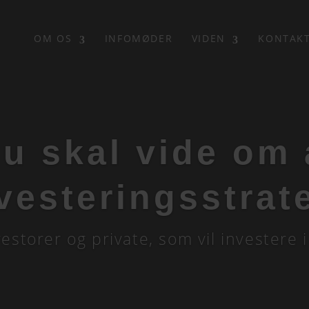
OM OS
INFOMØDER
VIDEN
KONTAK
du skal vide om 
vesteringsstrat
nvestorer og private, som vil investere