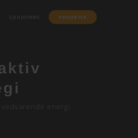
T
EJENDOMME
PROJEKTER
aktiv
egi
 i vedvarende energi