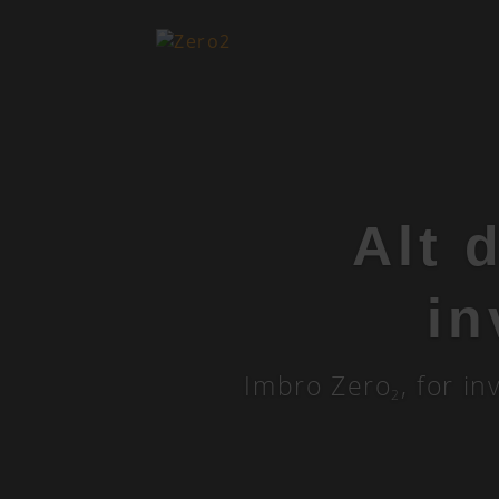
Alt 
in
Imbro Zero
, for i
2