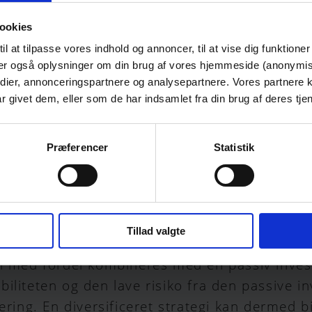
ordi du har en formodning om, at de har poten
ookies
 at tilpasse vores indhold og annoncer, til at vise dig funktioner t
tiv investeringsstrategi noget
eler også oplysninger om din brug af vores hjemmeside (anonymis
edier, annonceringspartnere og analysepartnere. Vores partnere
debærer generelt større risici end en passiv i
 givet dem, eller som de har indsamlet fra din brug af deres tjen
 mulighederne for høje afkast også større.
nvesteringsstrategi kræver det, at du har et 
Præferencer
Statistik
rmer, du vil placere dine penge i. At alliere 
den nødvendige erfaring og knowhow til at fi
an derfor være en god løsning, hvis du ønsker
Tillad valgte
an med fordel kombineres med en passiv invest
iliteten og den lave risiko fra den passive in
tering. En diversificeret strategi kan dermed b