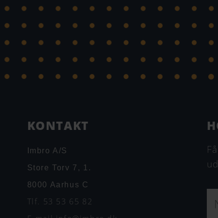
KONTAKT
H
Få
Imbro A/S
ud
Store Torv 7, 1.
8000 Aarhus C
N
Tlf. 53 53 65 82
a
v